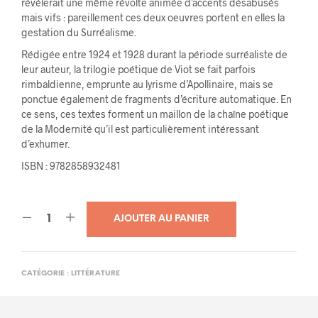
révélerait une même révolte animée d’accents désabusés
mais vifs : pareillement ces deux oeuvres portent en elles la
gestation du Surréalisme.
Rédigée entre 1924 et 1928 durant la période surréaliste de
leur auteur, la trilogie poétique de Viot se fait parfois
rimbaldienne, emprunte au lyrisme d’Apollinaire, mais se
ponctue également de fragments d’écriture automatique. En
ce sens, ces textes forment un maillon de la chaîne poétique
de la Modernité qu’il est particulièrement intéressant
d’exhumer.
ISBN : 9782858932481
AJOUTER AU PANIER
CATÉGORIE :
LITTÉRATURE