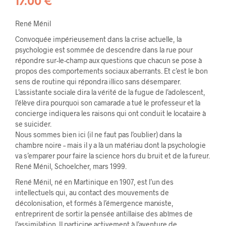
17.00
€
René Ménil
Convoquée impérieusement dans la crise actuelle, la
psychologie est sommée de descendre dans la rue pour
répondre sur-le-champ aux questions que chacun se pose à
propos des comportements sociaux aberrants. Et c’est le bon
sens de routine qui répondra illico sans désemparer.
L’assistante sociale dira la vérité de la fugue de l’adolescent,
l’élève dira pourquoi son camarade a tué le professeur et la
concierge indiquera les raisons qui ont conduit le locataire à
se suicider.
Nous sommes bien ici (il ne faut pas l’oublier) dans la
chambre noire – mais il y a là un matériau dont la psychologie
va s’emparer pour faire la science hors du bruit et de la fureur.
René Ménil, Schoelcher, mars 1999.
René Ménil, né en Martinique en 1907, est l’un des
intellectuels qui, au contact des mouvements de
décolonisation, et formés à l’émergence marxiste,
entreprirent de sortir la pensée antillaise des abîmes de
l’assimilation. Il participe activement à l’aventure de